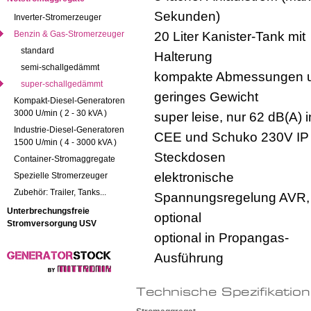
Sekunden)
Inverter-Stromerzeuger
20 Liter Kanister-Tank mit
Benzin & Gas-Stromerzeuger
standard
Halterung
semi-schallgedämmt
kompakte Abmessungen 
super-schallgedämmt
geringes Gewicht
Kompakt-Diesel-Generatoren
3000 U/min ( 2 - 30 kVA )
super leise, nur 62 dB(A) 
Industrie-Diesel-Generatoren
CEE und Schuko 230V IP
1500 U/min ( 4 - 3000 kVA )
Steckdosen
Container-Stromaggregate
elektronische
Spezielle Stromerzeuger
Zubehör: Trailer, Tanks...
Spannungsregelung AVR,
Unterbrechungsfreie
optional
Stromversorgung USV
optional in Propangas-
Ausführung