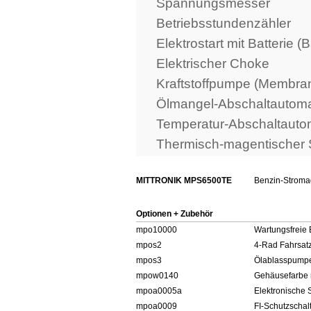
Spannungsmesser
Betriebsstundenzähler
Elektrostart mit Batterie (
Elektrischer Choke
Kraftstoffpumpe (Membr
Ölmangel-Abschaltautoma
Temperatur-Abschaltauto
Thermisch-magentischer 
MITTRONIK MPS6500TE
Benzin-Stromag
Optionen + Zubehör
mpo10000
Wartungsfreie B
mpos2
4-Rad Fahrsatz
mpos3
Ölablasspump
mpow0140
Gehäusefarbe 
mpoa0005a
Elektronische
mpoa0009
FI-Schutzschal