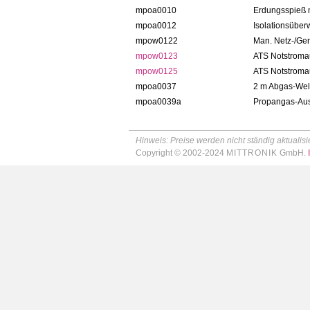
mpoa0010
Erdungsspieß 
mpoa0012
Isolationsüber
mpow0122
Man. Netz-/Ge
mpow0123
ATS Notstroma
mpow0125
ATS Notstroma
mpoa0037
2 m Abgas-Wellf
mpoa0039a
Propangas-Aus
Hinweis: Preise werden nicht ständig aktualisie
Copyright © 2002-2024
MITTRONIK
GmbH.