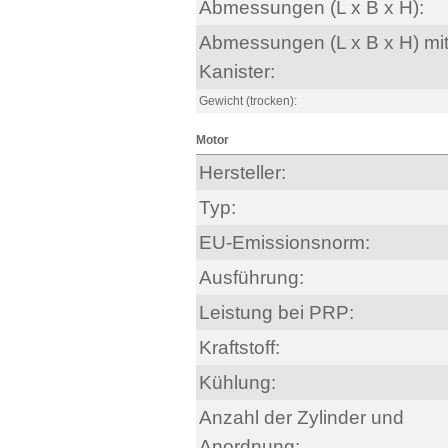
Abmessungen (L x B x H):
Abmessungen (L x B x H) mi
Kanister:
Gewicht (trocken):
Motor
Hersteller:
Typ:
EU-Emissionsnorm:
Ausführung:
Leistung bei PRP:
Kraftstoff:
Kühlung:
Anzahl der Zylinder und
Anordnung: