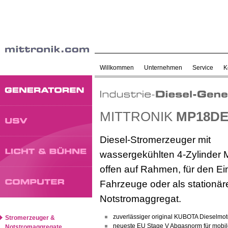
Willkommen
Unternehmen
Service
K
MITTRONIK
MP18D
Diesel-Stromerzeuger
mit
wassergekühlten 4-Zylinder 
offen auf Rahmen, für den Ei
Fahrzeuge oder als stationär
Notstromaggregat.
zuverlässiger original KUBOTA Dieselmot
Stromerzeuger &
neueste EU Stage V Abgasnorm für mobil
Notstromaggregate