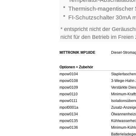
Thermisch-magentischer 
FI-Schutzschalter 30mA 
* entspricht nicht der Geräu
nicht für den Betrieb im Freien
MITTRONIK MP18DE
Diesel-Stromag
Optionen + Zubehör
mpow0104
Staplertaschen
mpow0108
3-Wege-Hahn z
mpow0109
Verstärkte Di
mpow0110
Minimum-Krafts
mpow0111
Isolationsübe
mpot0001a
Zusatz-Anzeige
mpow0134
Ölwannenheiz
mpow0135
Kühlwasserhe
mpow0136
Minimum-Kühlw
Batterieladege