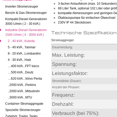
3-facher Anlaufstrom (max. 10 Sekunden)
Inverter-Stromerzeuger
68 Liter Tank, optional 102 Liter oder grö
Benzin & Gas-Stromerzeuger
kompakte Abmessungen und geringes Ge
Ölablasspumpe für einfachen Ölwechsel
Kompakt-Diesel-Generatoren
230V IP 44 Steckdosen
3000 U/min ( 2 - 30 kVA )
Industrie-Diesel-Generatoren
1500 U/min ( 4 - 3000 kVA )
Stromaggregat
2 - 40 kVA...Kubota
5 - 40 kVA...Yanmar
Dauerleistung:
8 - 20 kVA...Lombardini
Max. Leistung:
4 - 30 kVA...Hatz
Spannung:
....400 kVA...FPT Iveco
Leistungsfaktor:
....500 kVA...Deutz
....620 kVA...Volvo Penta
Stromstärke (Dauer):
..2000 kVA...Perkins
Anzahl der Phasen:
..2000 kVA...Mitsubishi
Frequenz:
..3000 kVA...MTU
Drehzahl:
Container-Stromaggregate
Spezielle Stromerzeuger
Verbrauch (bei 75%):
Zubehör: Trailer, Tanks...