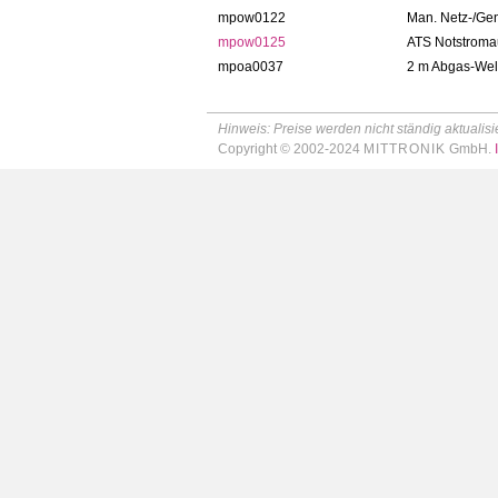
mpow0122
Man. Netz-/Ge
mpow0125
ATS Notstroma
mpoa0037
2 m Abgas-Wellf
Hinweis: Preise werden nicht ständig aktualisie
Copyright © 2002-2024
MITTRONIK
GmbH.