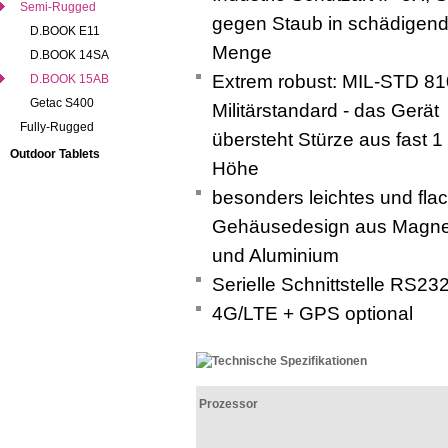
Semi-Rugged
gegen Staub in schädigend
D.BOOK E11
Menge
D.BOOK 14SA
Extrem robust: MIL-STD 8
D.BOOK 15AB
Getac S400
Militärstandard - das Gerät
Fully-Rugged
übersteht Stürze aus fast 1
Outdoor Tablets
Höhe
besonders leichtes und fla
Gehäusedesign aus Magn
und Aluminium
Serielle Schnittstelle RS23
4G/LTE + GPS optional
Prozessor