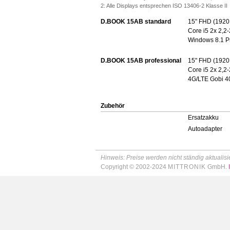
2: Alle Displays entsprechen ISO 13406-2 Klasse II
D.BOOK 15AB standard
15" FHD (1920 
Core i5 2x 2,2
Windows 8.1 Pr
D.BOOK 15AB professional
15" FHD (1920 
Core i5 2x 2,2
4G/LTE Gobi 40
Zubehör
Ersatzakku
Autoadapter
Hinweis: Preise werden nicht ständig aktualisie
Copyright © 2002-2024
MITTRONIK
GmbH.